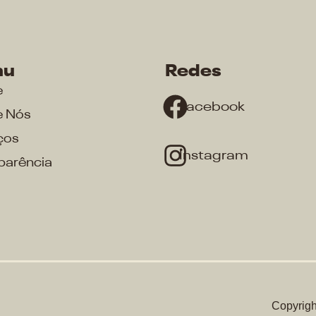
nu
Redes
e
Facebook
e Nós
ços
Instagram
parência
Copyrigh